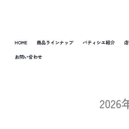
内
容
を
ス
キ
HOME
商品ラインナップ
パティシエ紹介
店
ッ
プ
お問い合わせ
20