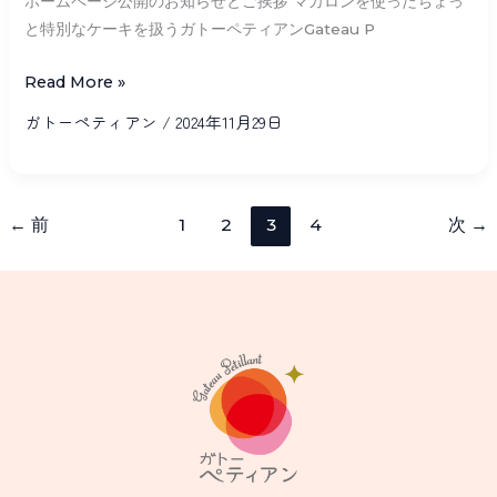
ホームページ公開のお知らせとご挨拶 マカロンを使ったちょっ
末
受
と特別なケーキを扱うガトーペティアンGateau P
オ
付
ー
Read More »
終
プ
了
ガトーペティアン
/
2024年11月29日
ン
い
予
た
定！！
し
←
前
1
2
3
4
次
→
営
ま
業
し
許
た。
可
申
請
中
（浜
松
市