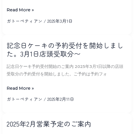
営
業
Read More »
予
ガトーペティアン
/
2025年3月1日
定
の
記
ご
記念日ケーキの予約受付を開始しまし
念
案
た。3月1日店頭受取分〜
日
内
ケ
記念日ケーキ予約受付開始のご案内 2025年3月1日以降の店頭
ー
受取分の予約受付を開始しました。ご予約は予約フォ
キ
の
Read More »
予
ガトーペティアン
/
2025年2月11日
約
受
2025
付
2025年2月営業予定のご案内
年
を
2