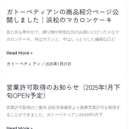
ガ
2025
ガトーペティアンの商品紹介ページ公
ト
年
開しました｜浜松のマカロンケーキ
ー
1
ペ
月
見た目も華やかで、贈り物や特別な日のお祝いにぴったりなマ
テ
23
カロンケーキ。外はサクッと、中はしっとりした繊細な口ど
ィ
日
ア
Read More »
(木)AM10:00〜
ン
オ
ガトーペティアン
/
2025年1月21日
の
ー
商
プ
営
品
ン！！
営業許可取得のお知らせ（2025年1月下
業
紹
ガ
旬OPEN予定）
許
介
ト
可
ペ
営業許可取得のご案内 浜松市保健所より無事営業許可を取得す
ー
取
ー
ることができました。ガトーペティアン2025年1月下
ペ
得
ジ
テ
の
Read More »