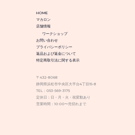
中
HOME
央
マカロン
区
店舗情報
大
ワークショップ
平
お問い合わせ
プライバシーポリシー
台）
返品および返金について
特定商取引法に関する表示
〒432-8068
静岡県浜松市中央区大平台4丁目15-8
TEL：053-569-3175
定休日：日・月・火・祝変動あり
営業時間：10:00〜売切れまで