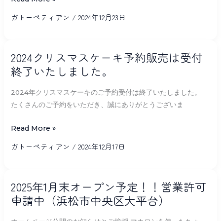
公
ィ
お
開
ガトーペティアン
/
2024年12月23日
ア
知
し
ン
ら
ま
2024
せ
2024クリスマスケーキ予約販売は受付
し
ク
（2025
た
終了いたしました。
リ
年
｜
ス
1
2024年クリスマスケーキのご予約受付は終了いたしました。
浜
マ
月
たくさんのご予約をいただき、誠にありがとうございま
松
ス
下
の
ケ
Read More »
旬
マ
ー
OPEN
ガトーペティアン
/
2024年12月17日
カ
キ
予
ロ
予
定）
ン
2025
約
2025年1月末オープン予定！！営業許可
ケ
年
販
申請中（浜松市中央区大平台）
ー
1
売
キ
月
は