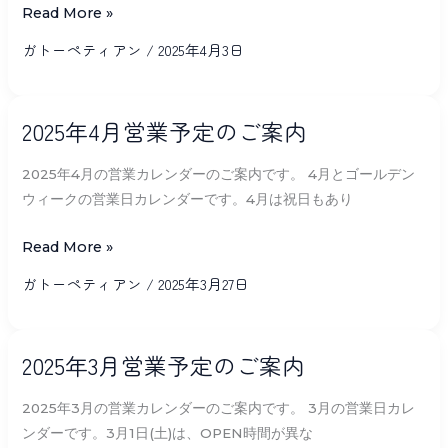
ト
Read More »
の
ガトーペティアン
/
2025年4月3日
ご
予
2025
約
2025年4月営業予定のご案内
年
に
4
つ
2025年4月の営業カレンダーのご案内です。 4月とゴールデン
月
い
ウィークの営業日カレンダーです。4月は祝日もあり
営
て
業
Read More »
予
ガトーペティアン
/
2025年3月27日
定
の
2025
ご
2025年3月営業予定のご案内
年
案
3
内
2025年3月の営業カレンダーのご案内です。 3月の営業日カレ
月
ンダーです。3月1日(土)は、OPEN時間が異な