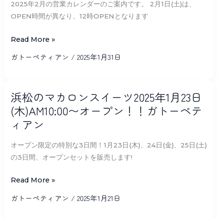
開
2025年2月の営業カレンダーのご案内です。 2月1日(土)は、
月
始
OPEN時間が異なり、12時OPENとなります
営
し
業
Read More »
ま
予
し
ガトーペティアン
/
2025年1月31日
定
た。
の
3
浜
ご
浜松のマカロンスイーツ2025年1月23日
月
松
案
(木)AM10:00〜オープン！！ガトーペテ
1
の
内
日
ィアン
マ
店
カ
オープン限定の特別な3日間！1月23日(木)、24日(金)、25日(土)
頭
ロ
の3日間、オープンセットを販売します!
受
ン
取
ス
Read More »
分〜
イ
ガトーペティアン
/
2025年1月21日
ー
ツ