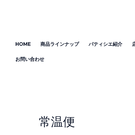
内
容
を
ス
キ
HOME
商品ラインナップ
パティシエ紹介
ッ
プ
お問い合わせ
常温便